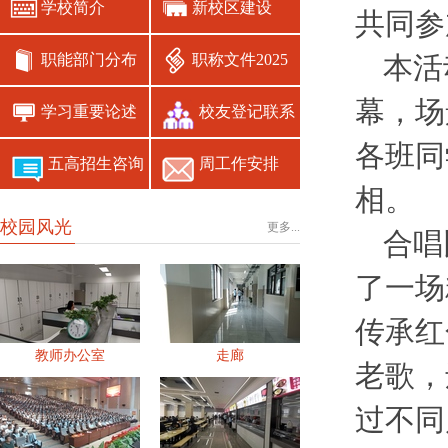
学校简介
新校区建设
共同参
职能部门分布
职称文件2025
本活
幕，场
学习重要论述
校友登记联系
各班同
五高招生咨询
周工作安排
相。
校园风光
更多...
合唱
了一场
传承红
教师办公室
走廊
老歌，
过不同