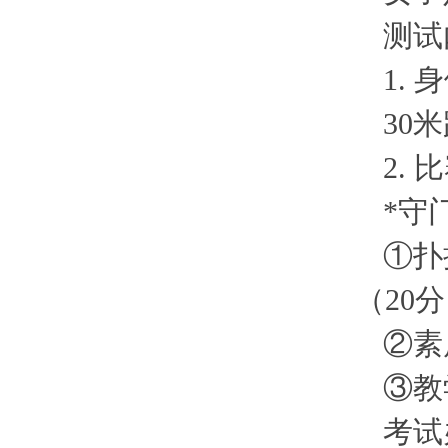
测试
1.
30
2.
*守
①扑
（20
②素
③教
考试