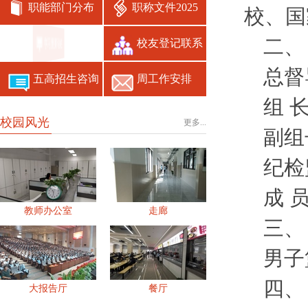
职能部门分布
职称文件2025
校、国
二、
学习重要论述
校友登记联系
总督
五高招生咨询
周工作安排
组 
校园风光
更多...
副组
纪检
成 
教师办公室
走廊
三、
男子
四、
大报告厅
餐厅