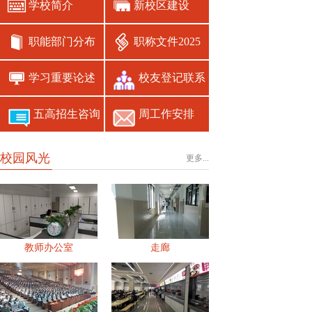
学校简介
新校区建设
职能部门分布
职称文件2025
学习重要论述
校友登记联系
五高招生咨询
周工作安排
校园风光
更多...
教师办公室
走廊