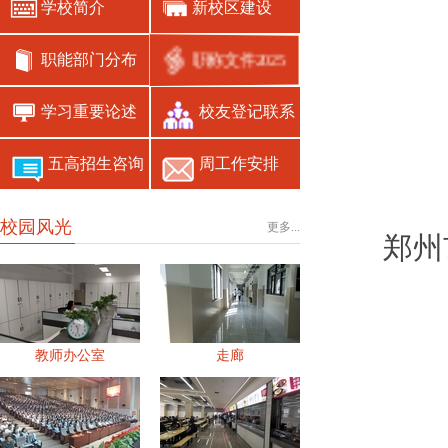
学校简介
新校区建设
职能部门分布
职称文件2025
学习重要论述
校友登记联系
五高招生咨询
周工作安排
校园风光
更多...
郑州
教师办公室
走廊