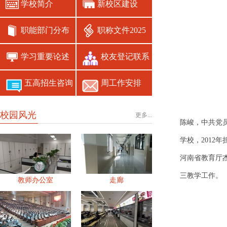
学校简介
新校区建设
职称文件2025
职能部门分布
学习重要论述
校友登记联系
五高招生咨询
周工作安排
校园风光
更多...
陈峻，中共党
学校，2012
河南省教育厅
三教学工作。
教师办公室
走廊