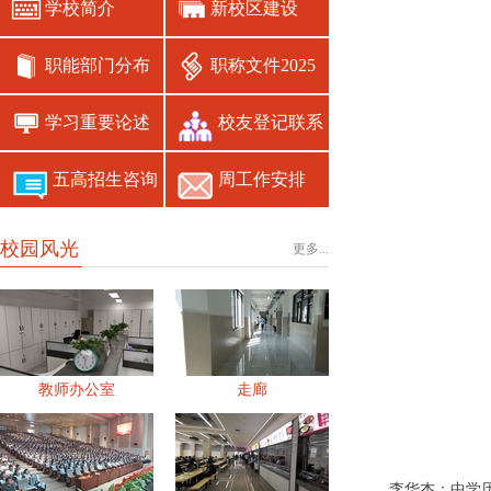
学校简介
新校区建设
职能部门分布
职称文件2025
学习重要论述
校友登记联系
五高招生咨询
周工作安排
校园风光
更多...
教师办公室
走廊
李华杰：中学