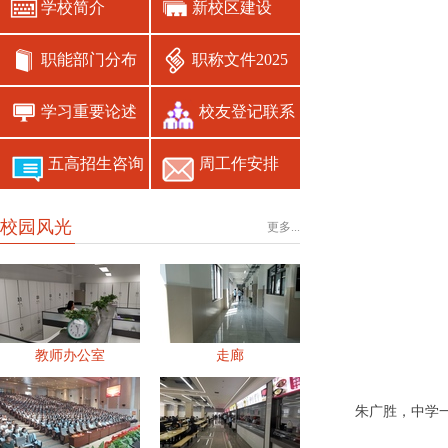
学校简介
新校区建设
职能部门分布
职称文件2025
学习重要论述
校友登记联系
五高招生咨询
周工作安排
校园风光
更多...
教师办公室
走廊
朱广胜，中学